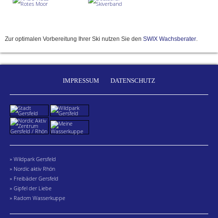
Zur optimalen Vorbereitung Ihrer Ski nutzen Sie den
SWIX Wachsberater
.
IMPRESSUM
DATENSCHUTZ
» Wildpark Gersfeld
» Nordic aktiv Rhön
» Freibäder Gersfeld
» Gipfel der Liebe
» Radom Wasserkuppe