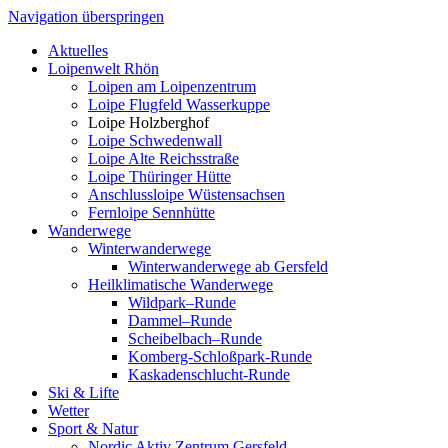
Navigation überspringen
Aktuelles
Loipenwelt Rhön
Loipen am Loipenzentrum
Loipe Flugfeld Wasserkuppe
Loipe Holzberghof
Loipe Schwedenwall
Loipe Alte Reichsstraße
Loipe Thüringer Hütte
Anschlussloipe Wüstensachsen
Fernloipe Sennhütte
Wanderwege
Winterwanderwege
Winterwanderwege ab Gersfeld
Heilklimatische Wanderwege
Wildpark–Runde
Dammel–Runde
Scheibelbach–Runde
Komberg-Schloßpark-Runde
Kaskadenschlucht-Runde
Ski & Lifte
Wetter
Sport & Natur
Nordic Aktiv Zentrum Gersfeld