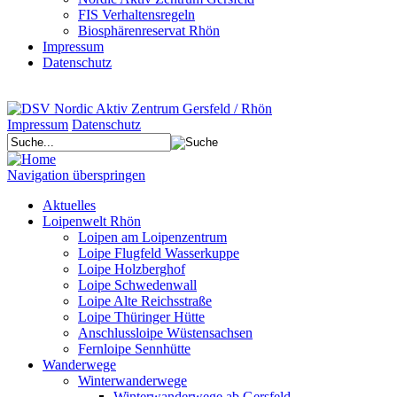
FIS Verhaltensregeln
Biosphärenreservat Rhön
Impressum
Datenschutz
Impressum
Datenschutz
Navigation überspringen
Aktuelles
Loipenwelt Rhön
Loipen am Loipenzentrum
Loipe Flugfeld Wasserkuppe
Loipe Holzberghof
Loipe Schwedenwall
Loipe Alte Reichsstraße
Loipe Thüringer Hütte
Anschlussloipe Wüstensachsen
Fernloipe Sennhütte
Wanderwege
Winterwanderwege
Winterwanderwege ab Gersfeld