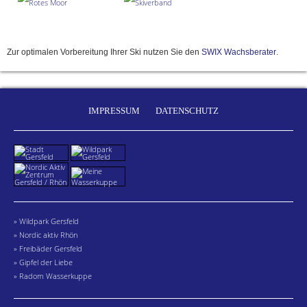
Zur optimalen Vorbereitung Ihrer Ski nutzen Sie den
SWIX Wachsberater
.
IMPRESSUM
DATENSCHUTZ
» Wildpark Gersfeld
» Nordic aktiv Rhön
» Freibäder Gersfeld
» Gipfel der Liebe
» Radom Wasserkuppe